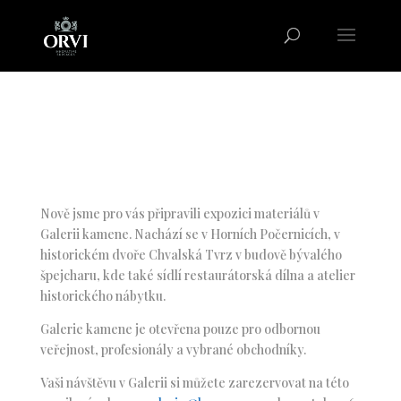
Nově jsme pro vás připravili expozici materiálů v
Galerii kamene. Nachází se v Horních Počernicích, v
historickém dvoře Chvalská Tvrz v budově bývalého
špejcharu, kde také sídlí restaurátorská dílna a atelier
historického nábytku.
Galerie kamene je otevřena pouze pro odbornou
veřejnost, profesionály a vybrané obchodníky.
Vaši návštěvu v Galerii si můžete zarezervovat na této