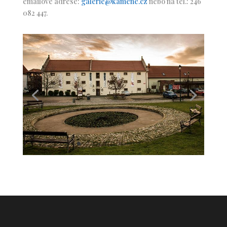
emailové adrese:
galerie@kamene.cz
nebo na tel.: 246
082 447.